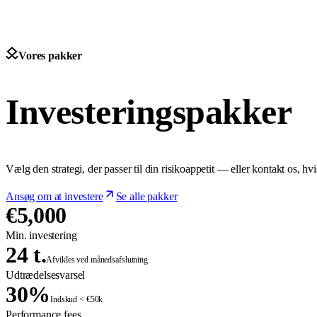
Vores pakker
Investeringspakker
Vælg den strategi, der passer til din risikoappetit — eller kontakt os, hvis
Ansøg om at investere
Se alle pakker
€5,000
Min. investering
24 t.
Afvikles ved månedsafslutning
Udtrædelsesvarsel
30%
Indskud < €50k
Performance fees