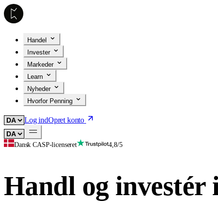
Handel
Invester
Markeder
Learn
Nyheder
Hvorfor Penning
Log ind
Opret konto
Dansk CASP-licenseret
4,8/5
Handl og investér 