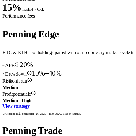
15%
Indskud > €50k
Performance fees
Penning Edge
BTC & ETH spot holdings paired with our proprietary market-cycle timi
20%
~APR
10%–40%
~Drawdown
Risikoniveau
Medium
Profitpotentiale
Medium–High
View strategy
Vejledende mål, backtestet jan. 2020 – mar. 2026. Ikke en garanti.
Penning Trade