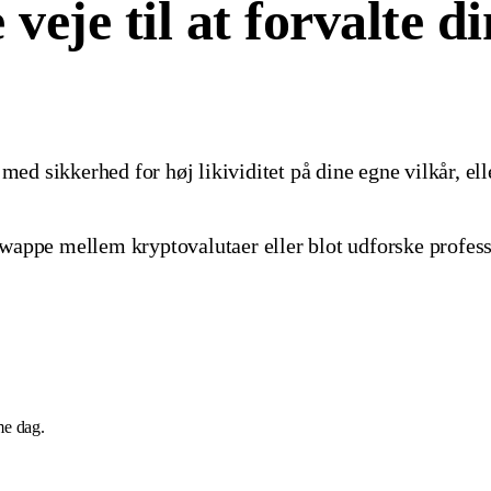
veje til at forvalte di
med sikkerhed for høj likividitet på dine egne vilkår, elle
wappe mellem kryptovalutaer eller blot udforske professi
me dag.