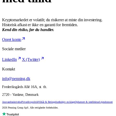
Kryptomarkedet er volatilt; du risikerer at miste din investering.
Historisk afkast er ikke en garanti for fremtiden.
Kend din risiko, før du handler.
Opret konto
Sociale medier
LinkedIn
X (Twitter)
Kontakt
info@penning.dk
Frederiksgårds Allé 16A, st. th.
2720 - Vanløse, Denmark
Ansvarsfraskrivelse
Privatlivspolitik
Vilkår & Betingelser
Indgiv en klage
Ophavsret & intellektuel ejendomsret
2026 Penning Group ApS. Alle rettigheder forbeholdes.