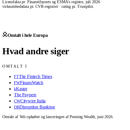
Licensfakta pr. Finanstilsynets og ESMA's registre, juli 2026 ·
virksomhedsdata pr. CVR-registret · rating pr. Trustpilot.
Omtalt i hele Europa
Hvad andre siger
OMTALT I
The Fintech Times
FT
FinansWatch
FW
Kaupr
k
The Paypers
Citywire Italia
CW
Disruption Banking
DB
Omtale af Veli-opkøbet og lanceringen af Penning Wealth, juni 2026.