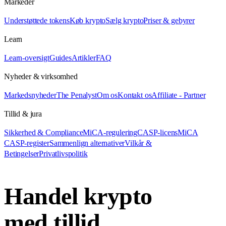
Markeder
Understøttede tokens
Køb krypto
Sælg krypto
Priser & gebyrer
Learn
Learn-oversigt
Guides
Artikler
FAQ
Nyheder & virksomhed
Markedsnyheder
The Penalyst
Om os
Kontakt os
Affiliate - Partner
Tillid & jura
Sikkerhed & Compliance
MiCA-regulering
CASP-licens
MiCA
CASP-register
Sammenlign alternativer
Vilkår &
Betingelser
Privatlivspolitik
Handel krypto
med tillid