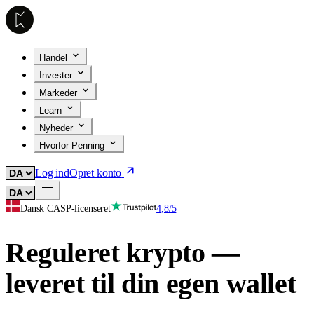
Handel
Invester
Markeder
Learn
Nyheder
Hvorfor Penning
Log ind
Opret konto
Dansk CASP-licenseret
4,8/5
Reguleret krypto —
leveret til din egen wallet