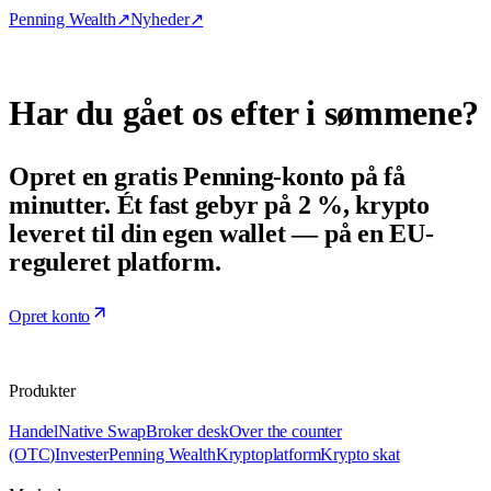
Penning Wealth
↗
Nyheder
↗
Har du gået os efter i sømmene?
Opret en gratis Penning-konto på få
minutter. Ét fast gebyr på 2 %, krypto
leveret til din egen wallet — på en EU-
reguleret platform.
Opret konto
Produkter
Handel
Native Swap
Broker desk
Over the counter
(OTC)
Invester
Penning Wealth
Kryptoplatform
Krypto skat