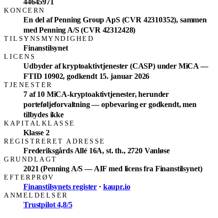
44645971
KONCERN
En del af Penning Group ApS (CVR 42310352), sammen
med Penning A/S (CVR 42312428)
TILSYNSMYNDIGHED
Finanstilsynet
LICENS
Udbyder af kryptoaktivtjenester (CASP) under MiCA —
FTID 10902, godkendt 15. januar 2026
TJENESTER
7 af 10 MiCA-kryptoaktivtjenester, herunder
porteføljeforvaltning — opbevaring er godkendt, men
tilbydes ikke
KAPITALKLASSE
Klasse 2
REGISTRERET ADRESSE
Frederiksgårds Allé 16A, st. th., 2720 Vanløse
GRUNDLAGT
2021 (Penning A/S — AIF med licens fra Finanstilsynet)
EFTERPRØV
Finanstilsynets register
·
kaupr.io
ANMELDELSER
Trustpilot 4,8/5