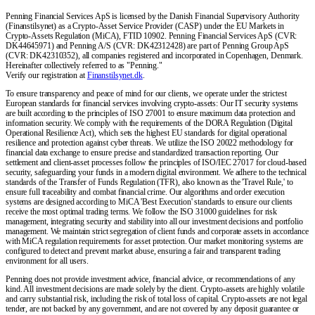
Penning Financial Services ApS is licensed by the Danish Financial Supervisory Authority
(Finanstilsynet) as a Crypto-Asset Service Provider (CASP) under the EU Markets in
Crypto-Assets Regulation (MiCA), FTID 10902. Penning Financial Services ApS (CVR:
DK44645971) and Penning A/S (CVR: DK42312428) are part of Penning Group ApS
(CVR: DK42310352), all companies registered and incorporated in Copenhagen, Denmark.
Hereinafter collectively referred to as "Penning."
Verify our registration at
Finanstilsynet.dk
.
To ensure transparency and peace of mind for our clients, we operate under the strictest
European standards for financial services involving crypto-assets: Our IT security systems
are built according to the principles of ISO 27001 to ensure maximum data protection and
information security. We comply with the requirements of the DORA Regulation (Digital
Operational Resilience Act), which sets the highest EU standards for digital operational
resilience and protection against cyber threats. We utilize the ISO 20022 methodology for
financial data exchange to ensure precise and standardized transaction reporting. Our
settlement and client-asset processes follow the principles of ISO/IEC 27017 for cloud-based
security, safeguarding your funds in a modern digital environment. We adhere to the technical
standards of the Transfer of Funds Regulation (TFR), also known as the 'Travel Rule,' to
ensure full traceability and combat financial crime. Our algorithms and order execution
systems are designed according to MiCA 'Best Execution' standards to ensure our clients
receive the most optimal trading terms. We follow the ISO 31000 guidelines for risk
management, integrating security and stability into all our investment decisions and portfolio
management. We maintain strict segregation of client funds and corporate assets in accordance
with MiCA regulation requirements for asset protection. Our market monitoring systems are
configured to detect and prevent market abuse, ensuring a fair and transparent trading
environment for all users.
Penning does not provide investment advice, financial advice, or recommendations of any
kind. All investment decisions are made solely by the client. Crypto-assets are highly volatile
and carry substantial risk, including the risk of total loss of capital. Crypto-assets are not legal
tender, are not backed by any government, and are not covered by any deposit guarantee or