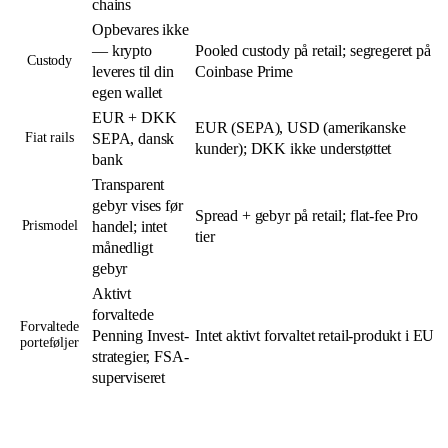
chains
Opbevares ikke
— krypto
Pooled custody på retail; segregeret på
Custody
leveres til din
Coinbase Prime
egen wallet
EUR + DKK
EUR (SEPA), USD (amerikanske
Fiat rails
SEPA, dansk
kunder); DKK ikke understøttet
bank
Transparent
gebyr vises før
Spread + gebyr på retail; flat-fee Pro
Prismodel
handel; intet
tier
månedligt
gebyr
Aktivt
forvaltede
Forvaltede
Penning Invest-
Intet aktivt forvaltet retail-produkt i EU
porteføljer
strategier, FSA-
superviseret