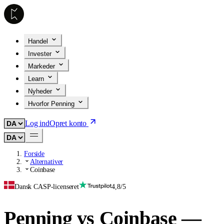
Handel
Invester
Markeder
Learn
Nyheder
Hvorfor Penning
Log ind
Opret konto
Forside
Alternativer
Coinbase
Dansk CASP-licenseret
4,8/5
Penning vs Coinbase —