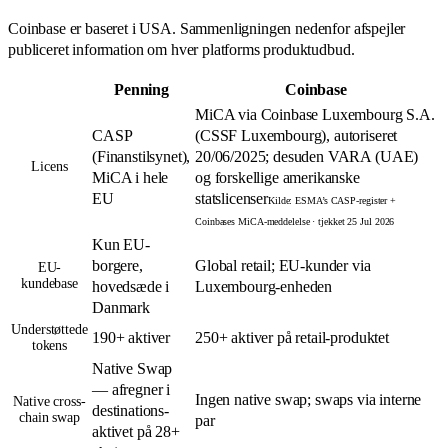
Coinbase er baseret i USA. Sammenligningen nedenfor afspejler
publiceret information om hver platforms produktudbud.
Penning
Coinbase
MiCA via Coinbase Luxembourg S.A.
CASP
(CSSF Luxembourg), autoriseret
(Finanstilsynet),
20/06/2025; desuden VARA (UAE)
Licens
MiCA i hele
og forskellige amerikanske
EU
statslicenser
Kilde
:
ESMA’s CASP-register +
Coinbases MiCA-meddelelse
· tjekket 25 Jul 2026
Kun EU-
borgere,
Global retail; EU-kunder via
EU-
kundebase
hovedsæde i
Luxembourg-enheden
Danmark
Understøttede
190+ aktiver
250+ aktiver på retail-produktet
tokens
Native Swap
— afregner i
Ingen native swap; swaps via interne
Native cross-
destinations-
chain swap
par
aktivet på 28+