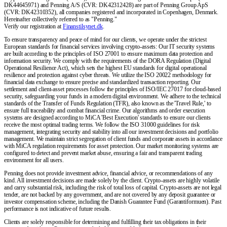
DK44645971) and Penning A/S (CVR: DK42312428) are part of Penning Group ApS
(CVR: DK42310352), all companies registered and incorporated in Copenhagen, Denmark.
Hereinafter collectively referred to as "Penning."
Verify our registration at
Finanstilsynet.dk
.
To ensure transparency and peace of mind for our clients, we operate under the strictest
European standards for financial services involving crypto-assets: Our IT security systems
are built according to the principles of ISO 27001 to ensure maximum data protection and
information security. We comply with the requirements of the DORA Regulation (Digital
Operational Resilience Act), which sets the highest EU standards for digital operational
resilience and protection against cyber threats. We utilize the ISO 20022 methodology for
financial data exchange to ensure precise and standardized transaction reporting. Our
settlement and client-asset processes follow the principles of ISO/IEC 27017 for cloud-based
security, safeguarding your funds in a modern digital environment. We adhere to the technical
standards of the Transfer of Funds Regulation (TFR), also known as the 'Travel Rule,' to
ensure full traceability and combat financial crime. Our algorithms and order execution
systems are designed according to MiCA 'Best Execution' standards to ensure our clients
receive the most optimal trading terms. We follow the ISO 31000 guidelines for risk
management, integrating security and stability into all our investment decisions and portfolio
management. We maintain strict segregation of client funds and corporate assets in accordance
with MiCA regulation requirements for asset protection. Our market monitoring systems are
configured to detect and prevent market abuse, ensuring a fair and transparent trading
environment for all users.
Penning does not provide investment advice, financial advice, or recommendations of any
kind. All investment decisions are made solely by the client. Crypto-assets are highly volatile
and carry substantial risk, including the risk of total loss of capital. Crypto-assets are not legal
tender, are not backed by any government, and are not covered by any deposit guarantee or
investor compensation scheme, including the Danish Guarantee Fund (Garantiformuen). Past
performance is not indicative of future results.
Clients are solely responsible for determining and fulfilling their tax obligations in their