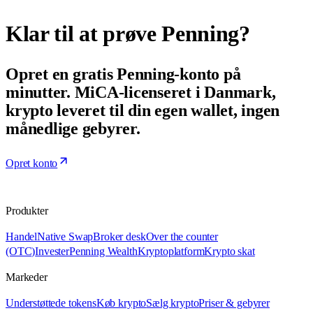
Klar til at prøve Penning?
Opret en gratis Penning-konto på
minutter. MiCA-licenseret i Danmark,
krypto leveret til din egen wallet, ingen
månedlige gebyrer.
Opret konto
Produkter
Handel
Native Swap
Broker desk
Over the counter
(OTC)
Invester
Penning Wealth
Kryptoplatform
Krypto skat
Markeder
Understøttede tokens
Køb krypto
Sælg krypto
Priser & gebyrer