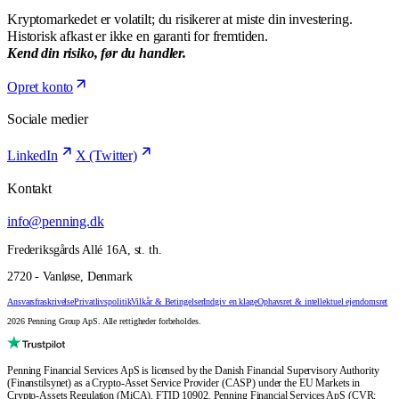
Kryptomarkedet er volatilt; du risikerer at miste din investering.
Historisk afkast er ikke en garanti for fremtiden.
Kend din risiko, før du handler.
Opret konto
Sociale medier
LinkedIn
X (Twitter)
Kontakt
info@penning.dk
Frederiksgårds Allé 16A, st. th.
2720 - Vanløse, Denmark
Ansvarsfraskrivelse
Privatlivspolitik
Vilkår & Betingelser
Indgiv en klage
Ophavsret & intellektuel ejendomsret
2026 Penning Group ApS. Alle rettigheder forbeholdes.
Penning Financial Services ApS is licensed by the Danish Financial Supervisory Authority
(Finanstilsynet) as a Crypto-Asset Service Provider (CASP) under the EU Markets in
Crypto-Assets Regulation (MiCA), FTID 10902. Penning Financial Services ApS (CVR: