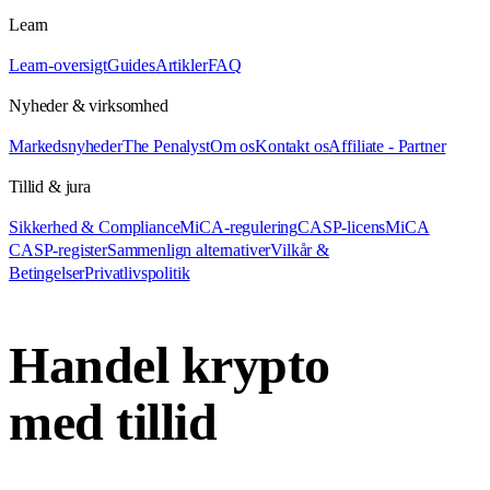
Learn
Learn-oversigt
Guides
Artikler
FAQ
Nyheder & virksomhed
Markedsnyheder
The Penalyst
Om os
Kontakt os
Affiliate - Partner
Tillid & jura
Sikkerhed & Compliance
MiCA-regulering
CASP-licens
MiCA
CASP-register
Sammenlign alternativer
Vilkår &
Betingelser
Privatlivspolitik
Handel krypto
med tillid