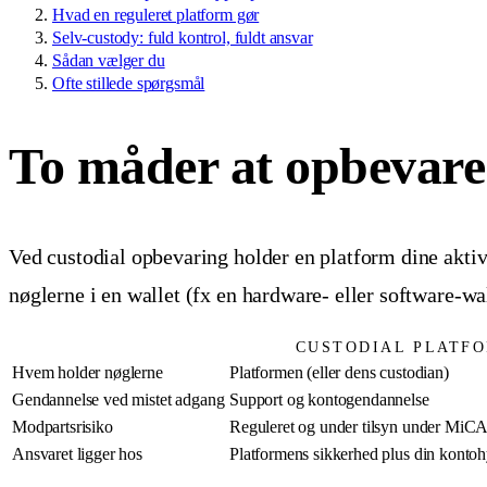
Hvad en reguleret platform gør
Selv-custody: fuld kontrol, fuldt ansvar
Sådan vælger du
Ofte stillede spørgsmål
To måder at opbevare
Ved custodial opbevaring holder en platform dine aktiv
nøglerne i en wallet (fx en hardware- eller software-wa
CUSTODIAL PLATF
Hvem holder nøglerne
Platformen (eller dens custodian)
Gendannelse ved mistet adgang
Support og kontogendannelse
Modpartsrisiko
Reguleret og under tilsyn under MiCA,
Ansvaret ligger hos
Platformens sikkerhed plus din kontoh