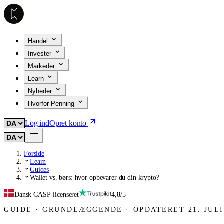
Handel
Invester
Markeder
Learn
Nyheder
Hvorfor Penning
Log ind
Opret konto
Forside
Learn
Guides
Wallet vs. børs: hvor opbevarer du din krypto?
Dansk CASP-licenseret
4,8/5
GUIDE
·
GRUNDLÆGGENDE
·
OPDATERET
21. JULI