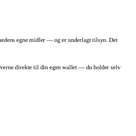
edens egne midler — og er underlagt tilsyn. Det
verne direkte til din egen wallet — du holder selv