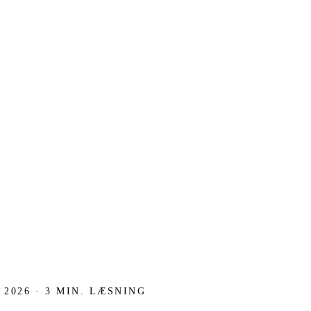
 2026
·
3
MIN. LÆSNING