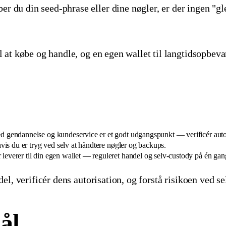
du din seed-phrase eller dine nøgler, er der ingen "gle
at købe og handle, og en egen wallet til langtidsopbevar
 gendannelse og kundeservice er et godt udgangspunkt — verificér autor
vis du er tryg ved selv at håndtere nøgler og backups.
r leverer til din egen wallet — reguleret handel og selv-custody på én gan
l, verificér dens autorisation, og forstå risikoen ved se
ål