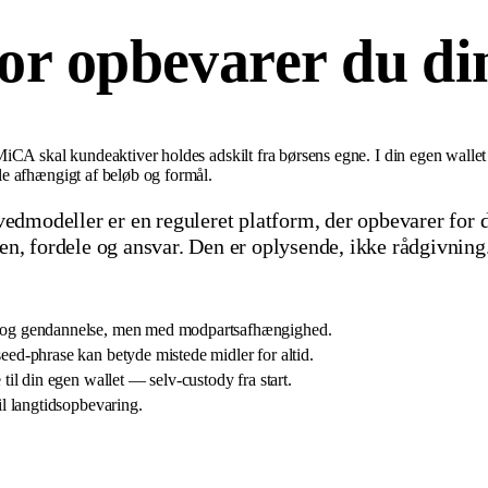
vor opbevarer du di
CA skal kundeaktiver holdes adskilt fra børsens egne. I din egen wallet h
e afhængigt af beløb og formål.
vedmodeller er en reguleret platform, der opbevarer for d
en, fordele og ansvar. Den er oplysende, ikke rådgivning
rt og gendannelse, men med modpartsafhængighed.
eed-phrase kan betyde mistede midler for altid.
til din egen wallet — selv-custody fra start.
il langtidsopbevaring.