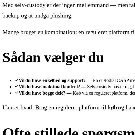
Med selv-custody er der ingen mellemmand — men taber 
backup og at undgå phishing.
Mange bruger en kombination: en reguleret platform til 
Sådan vælger du
Vil du have enkelhed og support?
—
En custodial CASP med
Vil du have maksimal kontrol?
—
Selv-custody passer dig, h
Vil du have begge dele?
—
Køb via en reguleret platform, de
Uanset hvad: Brug en reguleret platform til køb og hande
Ofte stillede spørgsm