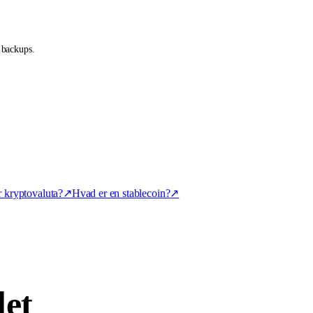
 backups.
 kryptovaluta?
↗
Hvad er en stablecoin?
↗
let