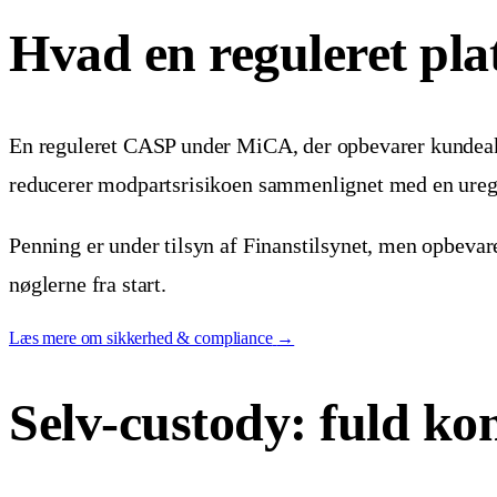
Hvad en reguleret pla
En reguleret CASP under MiCA, der opbevarer kundeakt
reducerer modpartsrisikoen sammenlignet med en uregu
Penning er under tilsyn af Finanstilsynet, men opbevar
nøglerne fra start.
Læs mere om sikkerhed & compliance
→
Selv-custody: fuld kon