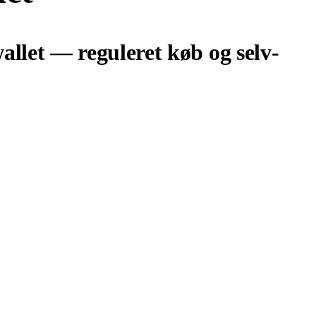
allet — reguleret køb og selv-