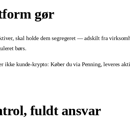
tform gør
iver, skal holde dem segregeret — adskilt fra virksomh
leret børs.
er ikke kunde-krypto: Køber du via Penning, leveres akti
trol, fuldt ansvar