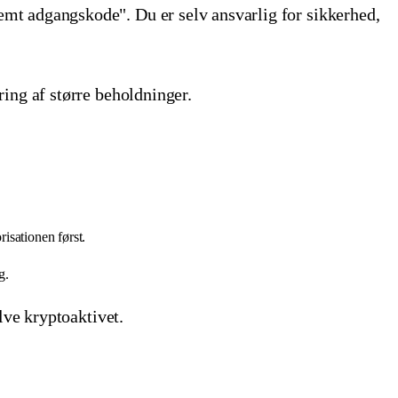
mt adgangskode". Du er selv ansvarlig for sikkerhed,
ing af større beholdninger.
isationen først.
g.
lve kryptoaktivet.