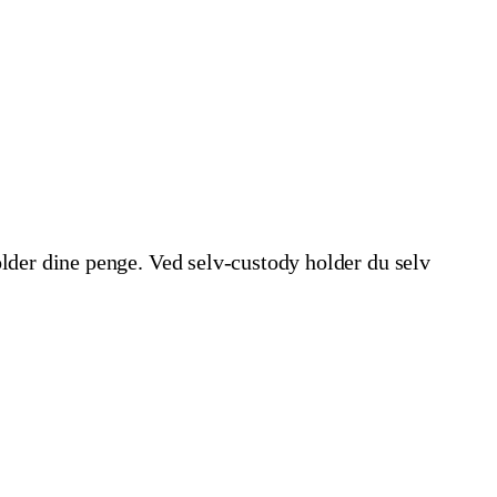
lder dine penge. Ved selv-custody holder du selv