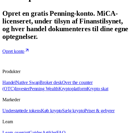
Opret en gratis Penning-konto. MiCA-
licenseret, under tilsyn af Finanstilsynet,
og hver handel dokumenteres til dine egne
optegnelser.
Opret konto
Produkter
Handel
Native Swap
Broker desk
Over the counter
(OTC)
Invester
Penning Wealth
Kryptoplatform
Krypto skat
Markeder
Understøttede tokens
Køb krypto
Sælg krypto
Priser & gebyrer
Learn
Learn-oversigt
Guides
Artikler
FAQ