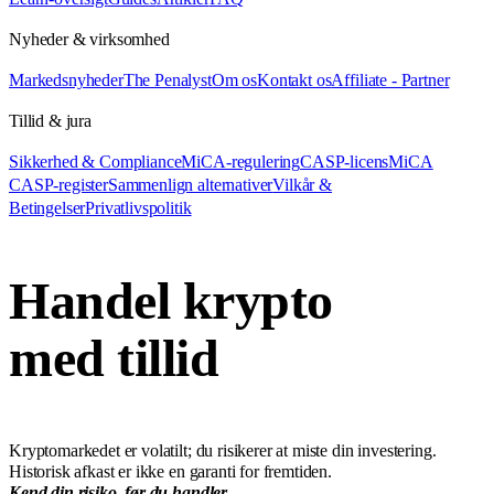
Nyheder & virksomhed
Markedsnyheder
The Penalyst
Om os
Kontakt os
Affiliate - Partner
Tillid & jura
Sikkerhed & Compliance
MiCA-regulering
CASP-licens
MiCA
CASP-register
Sammenlign alternativer
Vilkår &
Betingelser
Privatlivspolitik
Handel krypto
med tillid
Kryptomarkedet er volatilt; du risikerer at miste din investering.
Historisk afkast er ikke en garanti for fremtiden.
Kend din risiko, før du handler.