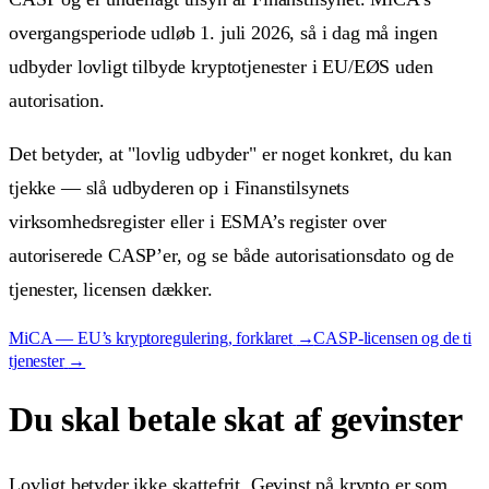
overgangsperiode udløb 1. juli 2026, så i dag må ingen
udbyder lovligt tilbyde kryptotjenester i EU/EØS uden
autorisation.
Det betyder, at "lovlig udbyder" er noget konkret, du kan
tjekke — slå udbyderen op i Finanstilsynets
virksomhedsregister eller i ESMA’s register over
autoriserede CASP’er, og se både autorisationsdato og de
tjenester, licensen dækker.
MiCA — EU’s kryptoregulering, forklaret
→
CASP-licensen og de ti
tjenester
→
Du skal betale skat af gevinster
Lovligt betyder ikke skattefrit. Gevinst på krypto er som