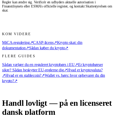
Regler kan ændre sig. Verificér en udbyders aktuelle autorisation i
Finanstilsynets eller ESMA’s officielle register, og kontakt Skattestyrelsen om
skat.
KOM VIDERE
MiCA-regulering
↗
CASP-licens
↗
Krypto skat: din
dokumentation
↗
Sådan køber du krypto
↗
FLERE GUIDES
Sådan vælger du en reguleret kryptobørs i EU
↗
Er kryptobørser
sikre? Sådan beskytter EU-reglerne dig
↗
Hvad er kryptovaluta?
↗
Hvad er en stablecoin?
↗
Wallet vs. børs: hvor opbevarer du din
krypto?
↗
Handl lovligt — på en licenseret
dansk platform