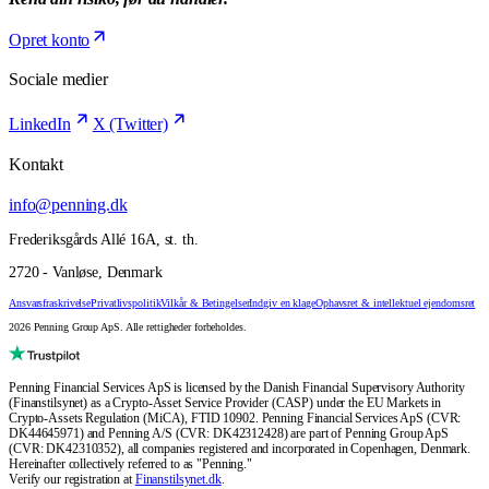
Opret konto
Sociale medier
LinkedIn
X (Twitter)
Kontakt
info@penning.dk
Frederiksgårds Allé 16A, st. th.
2720 - Vanløse, Denmark
Ansvarsfraskrivelse
Privatlivspolitik
Vilkår & Betingelser
Indgiv en klage
Ophavsret & intellektuel ejendomsret
2026 Penning Group ApS. Alle rettigheder forbeholdes.
Penning Financial Services ApS is licensed by the Danish Financial Supervisory Authority
(Finanstilsynet) as a Crypto-Asset Service Provider (CASP) under the EU Markets in
Crypto-Assets Regulation (MiCA), FTID 10902. Penning Financial Services ApS (CVR:
DK44645971) and Penning A/S (CVR: DK42312428) are part of Penning Group ApS
(CVR: DK42310352), all companies registered and incorporated in Copenhagen, Denmark.
Hereinafter collectively referred to as "Penning."
Verify our registration at
Finanstilsynet.dk
.