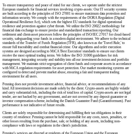
To ensure transparency and peace of mind for our clients, we operate under the strictest
European standards for financial services involving crypto-assets: Our IT security systems
are built according to the principles of ISO 27001 to ensure maximum data protection and
information security. We comply with the requirements of the DORA Regulation (Digital
Operational Resilience Act), which sets the highest EU standards for digital operational
resilience and protection against cyber threats. We utilize the ISO 20022 methodology for
financial data exchange to ensure precise and standardized transaction reporting. Our
settlement and client-asset processes follow the principles of ISO/IEC 27017 for cloud-based
security, safeguarding your funds in a modern digital environment. We adhere to the technical
standards of the Transfer of Funds Regulation (TFR), also known as the 'Travel Rule,' to
ensure full traceability and combat financial crime. Our algorithms and order execution
systems are designed according to MiCA 'Best Execution' standards to ensure our clients
receive the most optimal trading terms. We follow the ISO 31000 guidelines for risk
management, integrating security and stability into all our investment decisions and portfolio
management. We maintain strict segregation of client funds and corporate assets in accordance
with MiCA regulation requirements for asset protection. Our market monitoring systems are
configured to detect and prevent market abuse, ensuring a fair and transparent trading
environment for all users.
Penning does not provide investment advice, financial advice, or recommendations of any
kind. All investment decisions are made solely by the client. Crypto-assets are highly volatile
and carry substantial risk, including the risk of total loss of capital. Crypto-assets are not legal
tender, are not backed by any government, and are not covered by any deposit guarantee or
investor compensation scheme, including the Danish Guarantee Fund (Garantiformuen). Past
performance is not indicative of future results.
Clients are solely responsible for determining and fulfilling their tax obligations in their
country of residence. Penning cannot be held responsible for any costs, taxes, penalties, or
other losses resulting from the purchase, sale, or holding of any assets, including non-
compliance with laws or regulations in the client's jurisdiction.
Penning's services are directed at residents of the European Union and the European