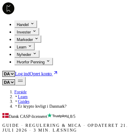
Handel
Invester
Markeder
Learn
Nyheder
Hvorfor Penning
Log ind
Opret konto
Forside
Learn
Guides
Er krypto lovligt i Danmark?
Dansk CASP-licenseret
4,8/5
GUIDE
·
REGULERING & MICA
·
OPDATERET
21.
JULI 2026
·
3
MIN. LÆSNING