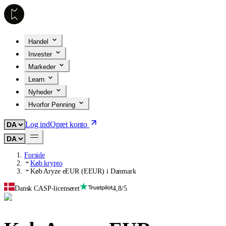
Handel
Invester
Markeder
Learn
Nyheder
Hvorfor Penning
Log ind
Opret konto
Forside
Køb krypto
Køb Aryze eEUR (EEUR) i Danmark
Dansk CASP-licenseret
4,8/5