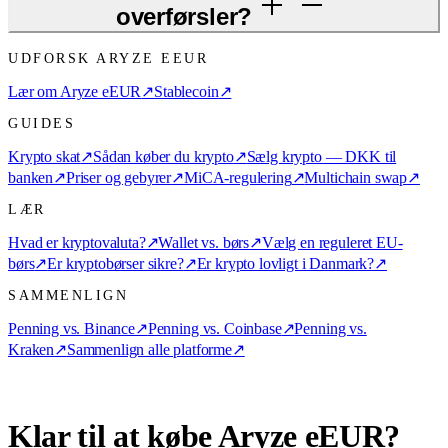
overførsler?
UDFORSK ARYZE EEUR
Lær om Aryze eEUR
↗
Stablecoin
↗
GUIDES
Krypto skat
↗
Sådan køber du krypto
↗
Sælg krypto — DKK til
banken
↗
Priser og gebyrer
↗
MiCA-regulering
↗
Multichain swap
↗
LÆR
Hvad er kryptovaluta?
↗
Wallet vs. børs
↗
Vælg en reguleret EU-
børs
↗
Er kryptobørser sikre?
↗
Er krypto lovligt i Danmark?
↗
SAMMENLIGN
Penning vs. Binance
↗
Penning vs. Coinbase
↗
Penning vs.
Kraken
↗
Sammenlign alle platforme
↗
Klar til at købe Aryze eEUR?