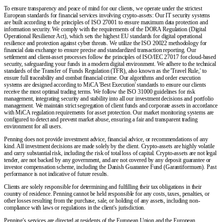
To ensure transparency and peace of mind for our clients, we operate under the strictest
European standards for financial services involving crypto-assets: Our IT security systems
are built according to the principles of ISO 27001 to ensure maximum data protection and
information security. We comply with the requirements of the DORA Regulation (Digital
Operational Resilience Act), which sets the highest EU standards for digital operational
resilience and protection against cyber threats. We utilize the ISO 20022 methodology for
financial data exchange to ensure precise and standardized transaction reporting. Our
settlement and client-asset processes follow the principles of ISO/IEC 27017 for cloud-based
security, safeguarding your funds in a modern digital environment. We adhere to the technical
standards of the Transfer of Funds Regulation (TFR), also known as the 'Travel Rule,' to
ensure full traceability and combat financial crime. Our algorithms and order execution
systems are designed according to MiCA 'Best Execution' standards to ensure our clients
receive the most optimal trading terms. We follow the ISO 31000 guidelines for risk
management, integrating security and stability into all our investment decisions and portfolio
management. We maintain strict segregation of client funds and corporate assets in accordance
with MiCA regulation requirements for asset protection. Our market monitoring systems are
configured to detect and prevent market abuse, ensuring a fair and transparent trading
environment for all users.
Penning does not provide investment advice, financial advice, or recommendations of any
kind. All investment decisions are made solely by the client. Crypto-assets are highly volatile
and carry substantial risk, including the risk of total loss of capital. Crypto-assets are not legal
tender, are not backed by any government, and are not covered by any deposit guarantee or
investor compensation scheme, including the Danish Guarantee Fund (Garantiformuen). Past
performance is not indicative of future results.
Clients are solely responsible for determining and fulfilling their tax obligations in their
country of residence. Penning cannot be held responsible for any costs, taxes, penalties, or
other losses resulting from the purchase, sale, or holding of any assets, including non-
compliance with laws or regulations in the client's jurisdiction.
Penning's services are directed at residents of the European Union and the European