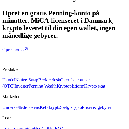
Opret en gratis Penning-konto på
minutter. MiCA-licenseret i Danmark,
krypto leveret til din egen wallet, ingen
månedlige gebyrer.
Opret konto
Produkter
Handel
Native Swap
Broker desk
Over the counter
(OTC)
Invester
Penning Wealth
Kryptoplatform
Krypto skat
Markeder
Understøttede tokens
Køb krypto
Sælg krypto
Priser & gebyrer
Learn
Learn-oversigt
Guides
Artikler
FAQ