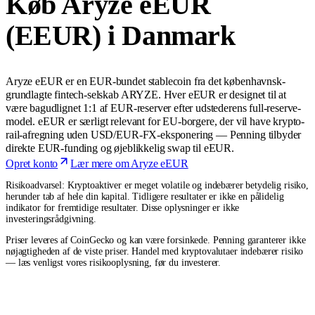
Køb Aryze eEUR
(EEUR) i Danmark
Aryze eEUR er en EUR-bundet stablecoin fra det københavnsk-
grundlagte fintech-selskab ARYZE. Hver eEUR er designet til at
være bagudlignet 1:1 af EUR-reserver efter udstederens full-reserve-
model. eEUR er særligt relevant for EU-borgere, der vil have krypto-
rail-afregning uden USD/EUR-FX-eksponering — Penning tilbyder
direkte EUR-funding og øjeblikkelig swap til eEUR.
Opret konto
Lær mere om Aryze eEUR
Risikoadvarsel: Kryptoaktiver er meget volatile og indebærer betydelig risiko,
herunder tab af hele din kapital. Tidligere resultater er ikke en pålidelig
indikator for fremtidige resultater. Disse oplysninger er ikke
investeringsrådgivning.
Priser leveres af CoinGecko og kan være forsinkede. Penning garanterer ikke
nøjagtigheden af de viste priser. Handel med kryptovalutaer indebærer risiko
— læs venligst vores risikooplysning, før du investerer.