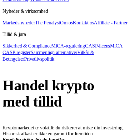
Nyheder & virksomhed
Markedsnyheder
The Penalyst
Om os
Kontakt os
Affiliate - Partner
Tillid & jura
Sikkerhed & Compliance
MiCA-regulering
CASP-licens
MiCA
CASP-register
Sammenlign alternativer
Vilkår &
Betingelser
Privatlivspolitik
Handel krypto
med tillid
Kryptomarkedet er volatilt; du risikerer at miste din investering.
Historisk afkast er ikke en garanti for fremtiden.
Kend din risiko, før du handler.